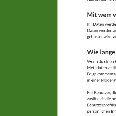
Mit wem w
Ihr Daten werde
Daten werden au
gehostet wird, a
Wie lange
Wenn du einen K
Metadaten zeitl
Folgekommentare
in einer Modera
Für Benutzer, di
zusätzlich die p
Benutzerprofilen
persönlichen In