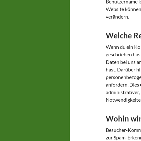
Benutzername ka
Website können 
verändern.
Welche Re
Wenn du ein Kon
geschrieben has
Daten bei uns an
hast. Darüber hi
personenbezogen
anfordern. Dies 
administrativer,
Notwendigkeite
Wohin wir
Besucher-Komme
zur Spam-Erkenn