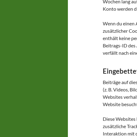
Wochen lang auf
Konto werden d
Wenn du einen Ar
zusätzlicher Co
enthält keine p
Beitrags-ID des 
verfällt nach ei
Eingebette
Beiträge auf di
(z. B. Videos, Bi
Websites verhalt
Website besucht
Diese Websites 
zusätzliche Tra
Interaktion mit 