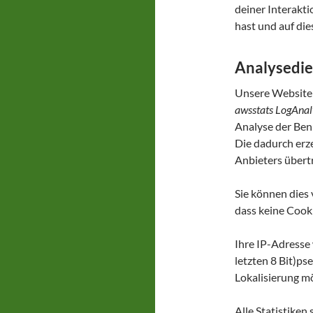
deiner Interakti
hast und auf die
Analysedie
Unsere Website
awsstats LogAnal
Analyse der Ben
Die dadurch erz
Anbieters übert
Sie können dies 
dass keine Cook
Ihre IP-Adresse 
letzten 8 Bit)ps
Lokalisierung mö
Alle Statistiken