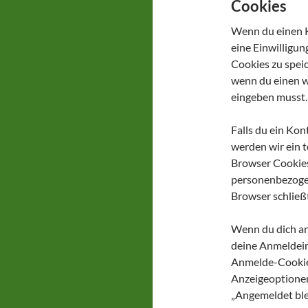
Cookies
Wenn du einen K
eine Einwilligu
Cookies zu speic
wenn du einen w
eingeben musst.
Falls du ein Kon
werden wir ein t
Browser Cookies
personenbezoge
Browser schließt
Wenn du dich an
deine Anmeldein
Anmelde-Cookies
Anzeigeoptionen
„Angemeldet ble