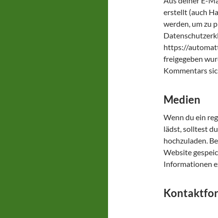
Aus deiner E-Ma
erstellt (auch 
werden, um zu pr
Datenschutzerkl
https://automat
freigegeben wurd
Kommentars sic
Medien
Wenn du ein regi
lädst, solltest
hochzuladen. Be
Website gespeic
Informationen e
Kontaktfo